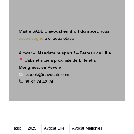
Maître SADEK,
avocat en droit du sport
, vous
accompagne
à chaque étape :
Avocat –
Mandataire sportif
– Barreau de
Lille
Cabinet situé à proximité de
Lille
et à
Mérignies, en Pévèle
csadek@inavocats.com
09 87 74 42 24
Tags:
2025
Avocat Lille
Avocat Mérignies