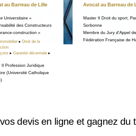
t au Barreau de Lille
Avocat au Barreau de L
e Universitaire «
Master II Droit du sport, Par
sabilité des Constructeurs
Sorbonne
urance-construction »
Membre du Jury d'Appel de
Fédération Française de H
 immobilier
▸
Droit de la
ction
açons
▸
Garantie décennale
▸
 II Profession Juridique
ire (Université Catholique
e)
 vos devis en ligne et gagnez du 