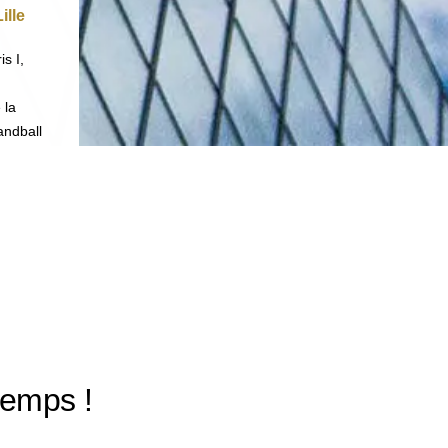
ille
is I,
 la
andball
temps !