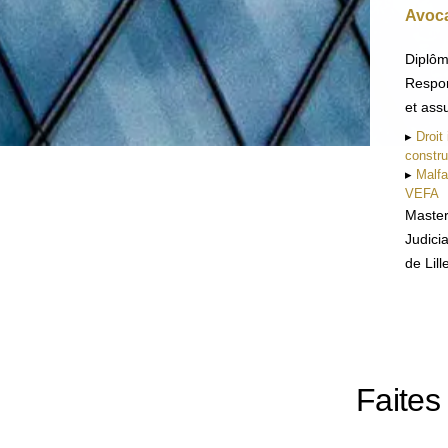
Avoca
Diplôm
Respon
et ass
▸
Droit
constru
▸
Malf
VEFA
Master
Judicia
de Lill
Faites