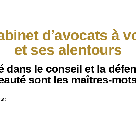
abinet d’avocats à vo
et ses alentours
é dans le
conseil
et la
défe
eauté sont les maîtres-mot
s :