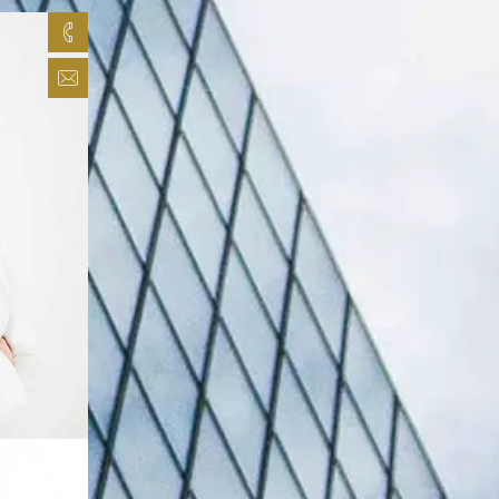
09 87 74 42 24
csadek@inavocats.com