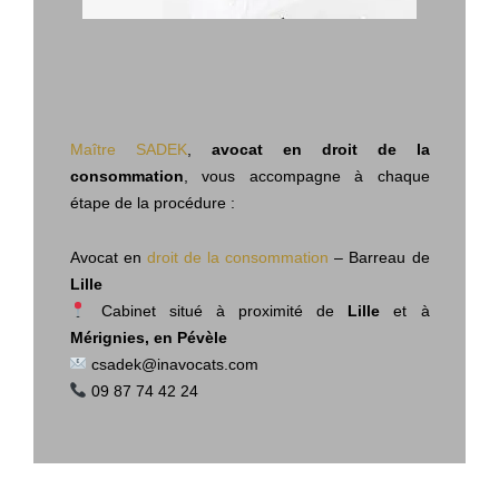
Maître SADEK
,
avocat en droit de la
consommation
, vous accompagne à chaque
étape de la procédure :
Avocat en
droit de la consommation
– Barreau de
Lille
Cabinet situé à proximité de
Lille
et à
Mérignies, en Pévèle
csadek@inavocats.com
09 87 74 42 24