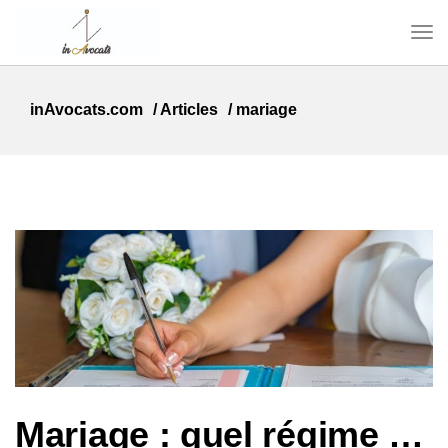
inAvocats.com
/
Articles
/
mariage
Mariage : quel régime matrimonial choisir ?