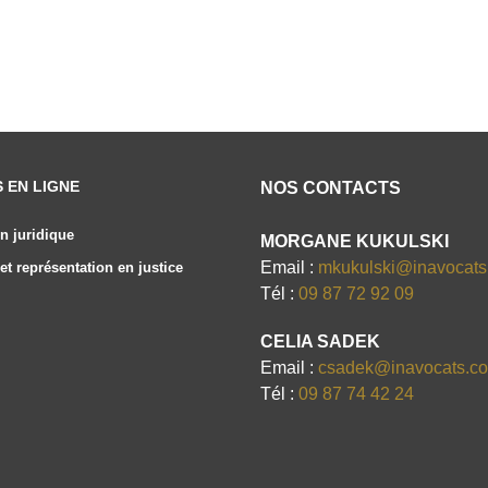
S EN LIGNE
NOS CONTACTS
n juridique
MORGANE KUKULSKI
Email :
mkukulski@inavocat
et représentation en justice
Tél :
09 87 72 92 09
CELIA SADEK
Email :
csadek@inavocats.c
Tél :
09 87 74 42 24