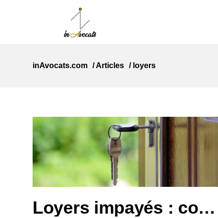
inAvocats.com
/
Articles
/
loyers
Loyers impayés : comprendre la procédure judiciaire lorsque le locataire ne paie plus