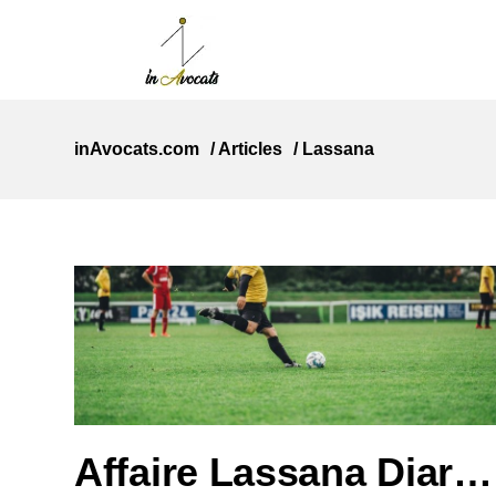
inAvocats.com
/
Articles
/
Lassana
Affaire Lassana Diarra : la CJUE bouleverse le marché des transferts du football européen