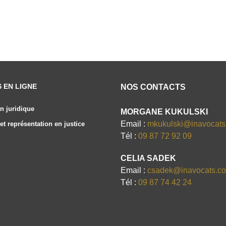
S EN LIGNE
NOS CONTACTS
n juridique
MORGANE KUKULSKI
Email :
mkukulski@inavocat
et représentation en justice
Tél :
09 87 72 92 09
CELIA SADEK
Email :
csadek@inavocats.c
Tél :
09 87 74 42 24