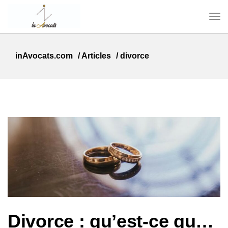
inAvocats.com
/
Articles
/
divorce
Divorce : qu’est-ce que le devoir de secours dont peut bénéficier l’époux(se) durant la procédure de divorce ?