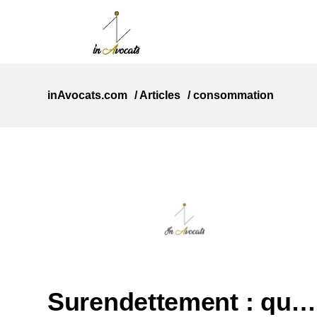
inAvocats.com
/
Articles
/
consommation
Surendettement : quel est le sort des saisies ?