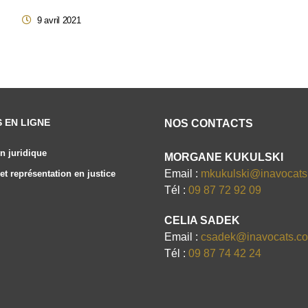
9 avril 2021
S EN LIGNE
NOS CONTACTS
n juridique
MORGANE KUKULSKI
Email :
mkukulski@inavocat
et représentation en justice
Tél :
09 87 72 92 09
CELIA SADEK
Email :
csadek@inavocats.c
Tél :
09 87 74 42 24